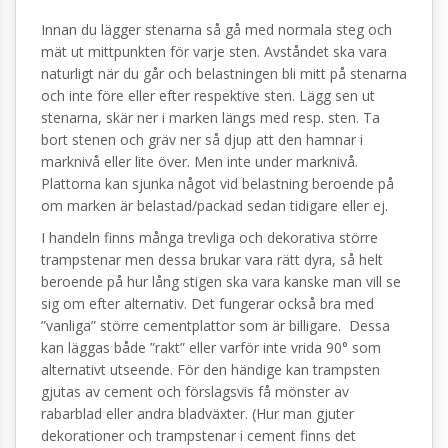
Innan du lägger stenarna så gå med normala steg och
mät ut mittpunkten för varje sten. Avståndet ska vara
naturligt när du går och belastningen bli mitt på stenarna
och inte före eller efter respektive sten. Lägg sen ut
stenarna, skär ner i marken längs med resp. sten. Ta
bort stenen och gräv ner så djup att den hamnar i
marknivå eller lite över. Men inte under marknivå.
Plattorna kan sjunka något vid belastning beroende på
om marken är belastad/packad sedan tidigare eller ej.
I handeln finns många trevliga och dekorativa större
trampstenar men dessa brukar vara rätt dyra, så helt
beroende på hur lång stigen ska vara kanske man vill se
sig om efter alternativ. Det fungerar också bra med
”vanliga” större cementplattor som är billigare. Dessa
kan läggas både ”rakt” eller varför inte vrida 90° som
alternativt utseende. För den händige kan trampsten
gjutas av cement och förslagsvis få mönster av
rabarblad eller andra bladväxter. (Hur man gjuter
dekorationer och trampstenar i cement finns det