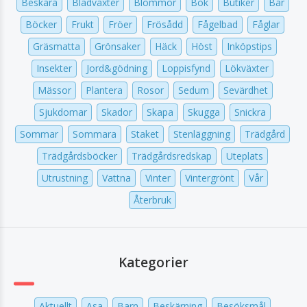
Beskära
Bladväxter
Blommor
Bok
Butiker
Bär
Böcker
Frukt
Fröer
Frösådd
Fågelbad
Fåglar
Gräsmatta
Grönsaker
Häck
Höst
Inköpstips
Insekter
Jord&gödning
Loppisfynd
Lökväxter
Mässor
Plantera
Rosor
Sedum
Sevärdhet
Sjukdomar
Skador
Skapa
Skugga
Snickra
Sommar
Sommara
Staket
Stenläggning
Trädgård
Trädgårdsböcker
Trädgårdsredskap
Uteplats
Utrustning
Vattna
Vinter
Vintergrönt
Vår
Återbruk
Kategorier
Aktuellt
Asa
Barn
Beskärning
Besöksmål