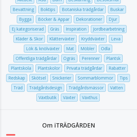
Bevattning
Boktips
Botaniska trädgårdar
Buskar
Bygga
Böcker & Appar
Dekorationer
Djur
Ej kategoriserad
Gräs
Inspiration
Jordbearbetning
Kläder & Skor
Klätterväxter
Kryddväxter
Leva
Lök & knölväxter
Mat
Möbler
Odla
Offentliga trädgårdar
Ogräs
Perenner
Plantsk
Plantskola
Plantskolor
Privata trädgårdar
Rabatter
Redskap
Skötsel
Snickerier
Sommarblommor
Tips
Träd
Trädgårdsdesign
Trädgårdsmässor
Vatten
Växtbutik
Växter
Växthus
Om iTRÄDGÅRDEN