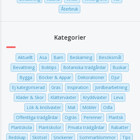
Återbruk
Kategorier
Aktuellt
Asa
Barn
Beskärning
Besöksmål
Bevattning
Boktips
Botaniska trädgårdar
Buskar
Bygga
Böcker & Appar
Dekorationer
Djur
Ej kategoriserad
Gräs
Inspiration
Jordbearbetning
Kläder & Skor
Klätterväxter
Kryddväxter
Leva
Lök & knölväxter
Mat
Möbler
Odla
Offentliga trädgårdar
Ogräs
Perenner
Plantsk
Plantskola
Plantskolor
Privata trädgårdar
Rabatter
Redskap
Skötsel
Snickerier
Sommarblommor
Tips