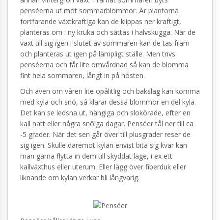
penséerna ut mot sommarblommor. Är plantorna
fortfarande växtkraftiga kan de klippas ner kraftigt,
planteras om i ny kruka och sättas i halvskugga. När de
växt till sig igen i slutet av sommaren kan de tas fram
och planteras ut igen på lämpligt ställe. Men trivs
penséerna och får lite omvårdnad så kan de blomma
fint hela sommaren, långt in på hösten.
Och även om våren lite opålitlig och bakslag kan komma
med kyla och snö, så klarar dessa blommor en del kyla.
Det kan se ledsna ut, hängiga och slokörade, efter en
kall natt eller några snöiga dagar. Penséer tål ner till ca
-5 grader. När det sen går över till plusgrader reser de
sig igen. Skulle däremot kylan envist bita sig kvar kan
man gärna flytta in dem till skyddat läge, i ex ett
kallväxthus eller uterum. Eller lägg över fiberduk eller
liknande om kylan verkar bli långvarig.