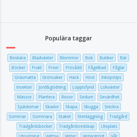
Populära taggar
Beskära
Bladväxter
Blommor
Bok
Butiker
Bär
Böcker
Frukt
Fröer
Frösådd
Fågelbad
Fåglar
Gräsmatta
Grönsaker
Häck
Höst
Inköpstips
Insekter
Jord&gödning
Loppisfynd
Lökväxter
Mässor
Plantera
Rosor
Sedum
Sevärdhet
Sjukdomar
Skador
Skapa
Skugga
Snickra
Sommar
Sommara
Staket
Stenläggning
Trädgård
Trädgårdsböcker
Trädgårdsredskap
Uteplats
Utrustning
Vattna
Vinter
Vintergrönt
Vår