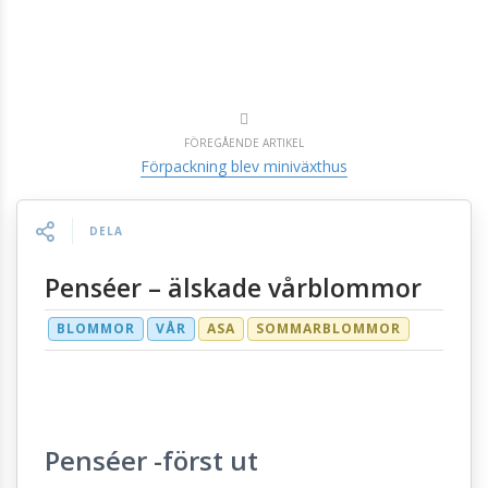
FÖREGÅENDE ARTIKEL
Förpackning blev miniväxthus
DELA
Penséer – älskade vårblommor
BLOMMOR
VÅR
ASA
SOMMARBLOMMOR
Penséer -först ut