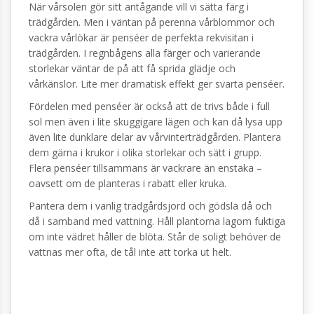
När vårsolen gör sitt antågande vill vi sätta färg i
trädgården. Men i väntan på perenna vårblommor och
vackra vårlökar är penséer de perfekta rekvisitan i
trädgården. I regnbågens alla färger och varierande
storlekar väntar de på att få sprida glädje och
vårkänslor. Lite mer dramatisk effekt ger svarta penséer.
Fördelen med penséer är också att de trivs både i full
sol men även i lite skuggigare lägen och kan då lysa upp
även lite dunklare delar av vårvinterträdgården. Plantera
dem gärna i krukor i olika storlekar och sätt i grupp.
Flera penséer tillsammans är vackrare än enstaka –
oavsett om de planteras i rabatt eller kruka.
Pantera dem i vanlig trädgårdsjord och gödsla då och
då i samband med vattning. Håll plantorna lagom fuktiga
om inte vädret håller de blöta. Står de soligt behöver de
vattnas mer ofta, de tål inte att torka ut helt.