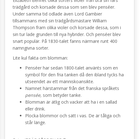
Elizabeth Bennet olika sorters violer från bl.a sin fars
trädgård och korsade dessa som sen blev penséer.
Under samma tid odlade även Lord Gambier
tillsammans med sin trädgårdsmästare William
Thompson fram olika violer och korsade dessa, som i
sin tur lade grunden till nya hybrider. Och penséer blev
snart populär. På 1830-talet fanns närmare runt 400
namngivna sorter.
Lite kul fakta om blomman:
Penséer har sedan 1800-talet använts som en
symbol för den fria tanken då den ibland tycks ha
utseendet av ett människoansikte.
Namnet härstammar från det franska språkets
pensée,
som betyder tanke.
Blomman är ätlig och vacker att ha i en sallad
eller drink.
Plocka blommor och sätt i vas. De är tåliga och
står länge.