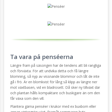
Ta vara på penséerna
Längre fram på säsongen har de tendens att bli rangliga
och förväxta. För att undvika detta och få längre
blomning, så nyp av vissnande blommor och låt de inte
gå i frö. Är en blomkvist för lång så klipp av längre ner
mot växtbasen, vid en bladrosett. Då sker ny tillväxt där
och plantan hålls kompaktare och buskigare än om den
får växa som den vill.
Plantera gärna penséer i krukor med ex buxbom eller
annan vintergrön växt. Framåt sommaren byts